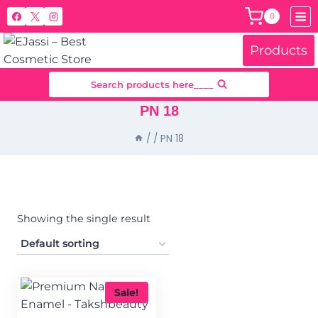
Skip
0
to
content
Products
Search products here____
PN 18
/
/
PN 18
Showing the single result
Sale!
Product categories