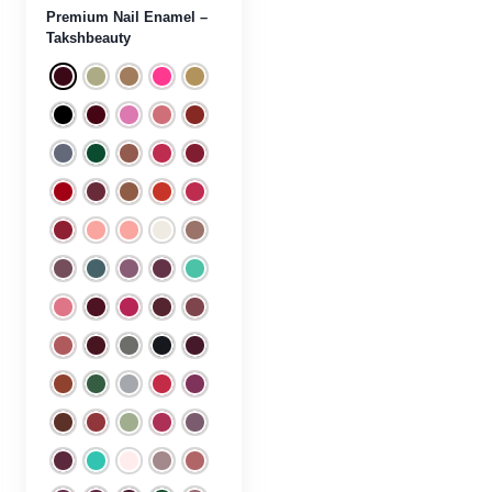
Premium Nail Enamel –
Skin
(0)
Takshbeauty
Bath & Body
(0)
PN 01
PN 02
PN 03
PN 04
PN 05
Fragrance
(0)
PN 06
PN 07
PN 08
PN 09
PN 10
Hair
(0)
PN 11
PN 12
PN 13
PN 14
PN 15
Makeup
(1)
PN 16
PN 17
PN 18
PN 19
PN 20
Men
(0)
PN 21
PN 22
PN 23
PN 24
PN 25
Natural
(0)
PN 26
PN 27
PN 28
PN 29
PN 30
Top Brands
(1)
PN 31
PN 32
PN 33
PN 34
PN 35
PN 36
PN 37
PN 38
PN 39
PN 40
PN 41
PN 42
PN 43
PN 44
PN 45
PN 46
PN 47
PN 48
PN 49
PN 50
PN 51
PN 52
PN 53
PN 54
PN 55